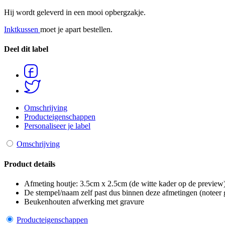
Hij wordt geleverd in een mooi opbergzakje.
Inktkussen
moet je apart bestellen.
Deel dit label
Share
on
Share
Facebook
Omschrijving
on
Producteigenschappen
Twitter
Personaliseer je label
Omschrijving
Product details
Afmeting houtje: 3.5cm x 2.5cm (de witte kader op de preview
De stempel/naam zelf past dus binnen deze afmetingen (noteer
Beukenhouten afwerking met gravure
Producteigenschappen