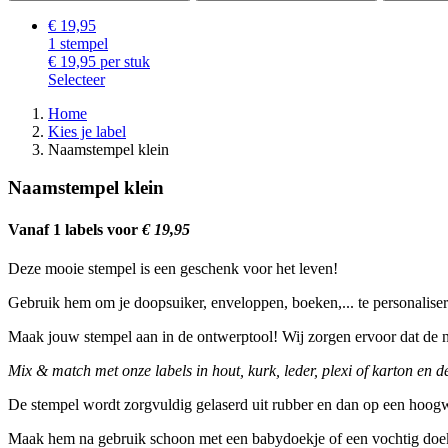
€ 19,95
1
stempel
€ 19,95
per stuk
Selecteer
Home
Kies je label
Kruimelpad
Naamstempel klein
Naamstempel klein
Vanaf 1 labels voor
€ 19,95
Deze mooie stempel is een geschenk voor het leven!
Gebruik hem om je doopsuiker, enveloppen, boeken,... te personaliser
Maak jouw stempel aan in de ontwerptool! Wij zorgen ervoor dat de 
Mix & match met onze labels in hout, kurk, leder, plexi of karton en de
De stempel wordt zorgvuldig gelaserd uit rubber en dan op een hoog
Maak hem na gebruik schoon met een babydoekje of een vochtig doe