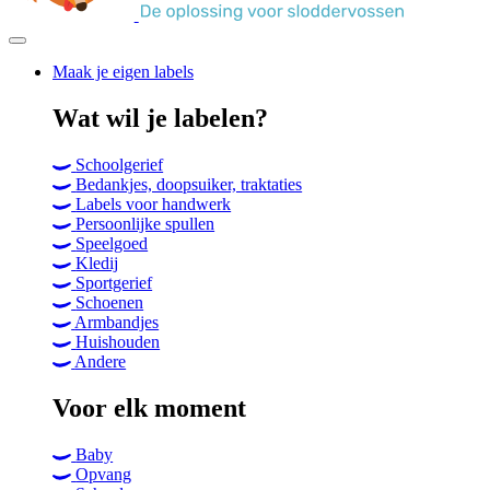
Maak je eigen labels
Primary
Wat wil je labelen?
menu
Schoolgerief
Bedankjes, doopsuiker, traktaties
Labels voor handwerk
Persoonlijke spullen
Speelgoed
Kledij
Sportgerief
Schoenen
Armbandjes
Huishouden
Andere
Voor elk moment
Baby
Opvang