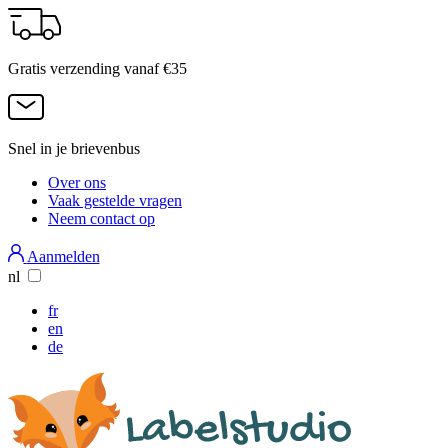
Overslaan
en
naar
Gratis verzending vanaf €35
de
inhoud
gaan
Snel in je brievenbus
Over ons
Vaak gestelde vragen
Services
Neem contact op
Menu
Aanmelden
nl
fr
en
de