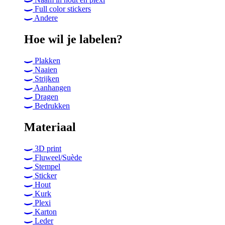
Full color stickers
Andere
Hoe wil je labelen?
Plakken
Naaien
Strijken
Aanhangen
Dragen
Bedrukken
Materiaal
3D print
Fluweel/Suède
Stempel
Sticker
Hout
Kurk
Plexi
Karton
Leder