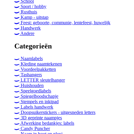
School
Sport / hobby
Rusthuis
Kamp - uitstap
Feest: geboorte, communie, lentefeest, huwelijk
Handwerk
Andere
Categorieën
Naamlabels
Kleding naamtekenen
Voordeelpakketten
Tashangers
LETTER sleutelhanger
Huishouden
Speelgoedlabels
Spiegelboodschapje
Stempels en inktpad
Labels handwerk
Doopsuikerstickers - uitgesneden letters
3D geprinte naampjes
Afwerking bedankjes: labels
Candy Puncher
Naam in hout en plexi