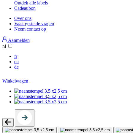
Ontdek alle labels
Cadeaubon
Over ons
Vaak gestelde vragen
Secondary
Neem contact op
Menu
Aanmelden
nl
fr
en
de
Winkelwagen