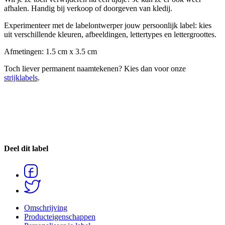
afhalen. Handig bij verkoop of doorgeven van kledij.
Experimenteer met de labelontwerper jouw persoonlijk label: kies
uit verschillende kleuren, afbeeldingen, lettertypes en lettergroottes.
Afmetingen: 1.5 cm x 3.5 cm
Toch liever permanent naamtekenen? Kies dan voor onze
strijklabels
.
Deel dit label
Share
on
Share
Facebook
Omschrijving
on
Producteigenschappen
Twitter