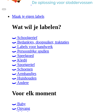
Maak je eigen labels
Primary
Wat wil je labelen?
menu
Schoolgerief
Bedankjes, doopsuiker, traktaties
Labels voor handwerk
Persoonlijke spullen
Speelgoed
Kledij
Sportgerief
Schoenen
Armbandjes
Huishouden
Andere
Voor elk moment
Baby
Opvang