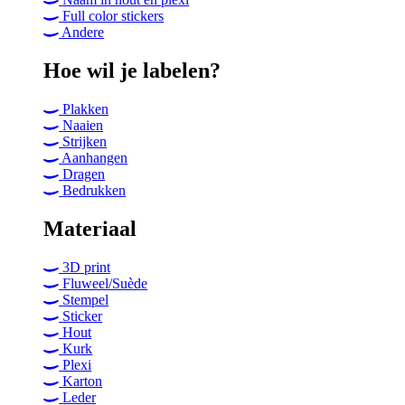
Full color stickers
Andere
Hoe wil je labelen?
Plakken
Naaien
Strijken
Aanhangen
Dragen
Bedrukken
Materiaal
3D print
Fluweel/Suède
Stempel
Sticker
Hout
Kurk
Plexi
Karton
Leder