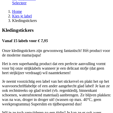
Selecteer
Home
Kies je label
Kruimelpad
Kledingstickers
Kledingstickers
Vanaf 15 labels voor
€ 7,95
Onze kledingstickers zijn gewoonweg fantastisch! Hét product voor
de moderne mama/papa!
Het is een superhandig product dat een perfecte aanvulling vormt
voor bij onze strijklabels wanneer je een delicaat stofje (dat geen
heet strijkijzer verdraagt) wil naamtekenen!
Je neemt voorzichtig een label van het stickervel en plakt het op het
wasvoorschriftlabeltje of een ander aangehecht glad label! Je kan ze
ook rechtstreeks op glad textiel (vb. regenkledij, binnenkant
schoenen, waterafstotend materiaal) aanbrengen. Ze blijven plakken:
was na was, droger in droger uit! (wassen op max. 40°C, geen
weekprogramma) Superslim en tijdbesparend dus!
Wil je ze toch verwijderen na een tijdje? Je kan ze er ook weer