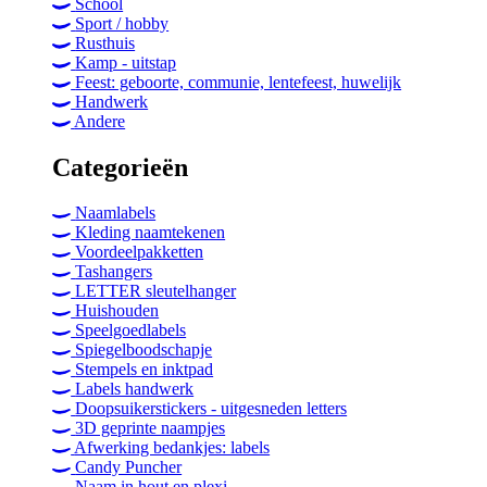
School
Sport / hobby
Rusthuis
Kamp - uitstap
Feest: geboorte, communie, lentefeest, huwelijk
Handwerk
Andere
Categorieën
Naamlabels
Kleding naamtekenen
Voordeelpakketten
Tashangers
LETTER sleutelhanger
Huishouden
Speelgoedlabels
Spiegelboodschapje
Stempels en inktpad
Labels handwerk
Doopsuikerstickers - uitgesneden letters
3D geprinte naampjes
Afwerking bedankjes: labels
Candy Puncher
Naam in hout en plexi