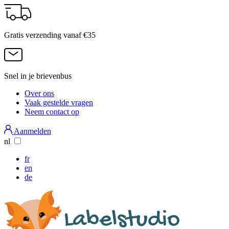
Overslaan
en
naar
Gratis verzending vanaf €35
de
inhoud
gaan
Snel in je brievenbus
Over ons
Vaak gestelde vragen
Services
Neem contact op
Menu
Aanmelden
nl
fr
en
de